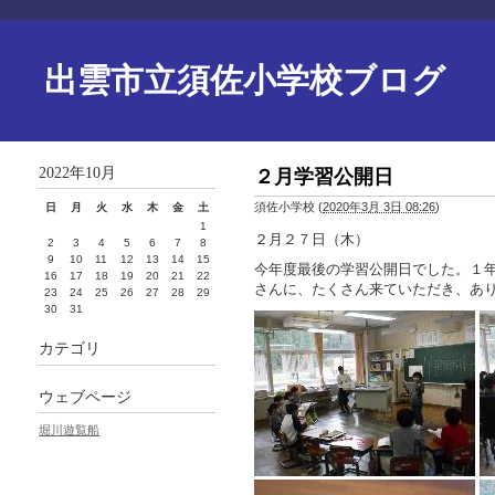
出雲市立須佐小学校ブログ
2022年10月
２月学習公開日
須佐小学校
(
2020年3月 3日 08:26
)
日
月
火
水
木
金
土
1
２月２７日（木）
2
3
4
5
6
7
8
9
10
11
12
13
14
15
今年度最後の学習公開日でした。１
16
17
18
19
20
21
22
さんに、たくさん来ていただき、あ
23
24
25
26
27
28
29
30
31
カテゴリ
ウェブページ
堀川遊覧船