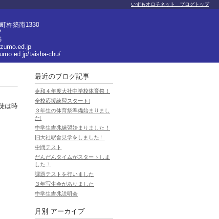
いずもオロチネット ブログトップ
杵築南1330
2
6
izumo.ed.jp
zumo.ed.jp/taisha-chu/
最近のブログ記事
令和４年度大社中学校体育祭！
全校応援練習スタート!
徒は時
３年生の体育祭準備始まりまし
た!
中学生吉兆練習始まりました！
旧大社駅舎見学をしました！
中間テスト
だんだんタイムがスタートしま
した！
課題テストを行いました
３年写生会がありました
中学生吉兆説明会
月別
アーカイブ