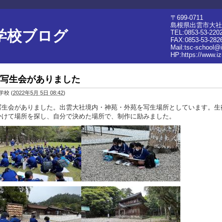
〒699-0711
島根県出雲市大社町
学校ブログ
TEL:0853-53-220
FAX:0853-53-282
Mail:tsc-school@
HP:
https://www.i
写生会がありました
学校
(
2022年5月 5日 08:42
)
写生会がありました。出雲大社境内・神苑・外苑を写生場所としています。生
かけて場所を探し、自分で決めた場所で、制作に励みました。