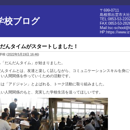
〒699-0711
島根県出雲市大社町
学校ブログ
TEL:0853-53-220
FAX:0853-53-282
Mail:tsc-school@
HP:
https://www.i
だんタイムがスタートしました！
学校
(
2022年5月19日 16:46
)
も「だんだんタイム」が始まりました。
だんタイムとは、友達と楽しく話しながら、コミュニケーションスキルを身に
よい人間関係を作っていくための活動です。
目は「アドジャン」とよばれる、トーク活動に取り組みました。
良い人間関係のもと、充実した学校生活を送ってほしいです。