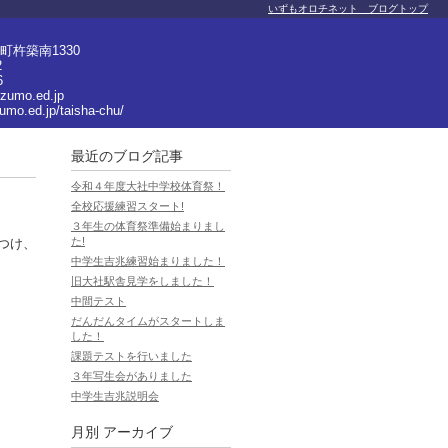
いずもオロチネット ブログトップ
杵築南1330
2
6
izumo.ed.jp
zumo.ed.jp/taisha-chu/
最近のブログ記事
令和４年度大社中学校体育祭！
全校応援練習スタート!
３年生の体育祭準備始まりまし
た!
つけ、
中学生吉兆練習始まりました！
旧大社駅舎見学をしました！
中間テスト
だんだんタイムがスタートしま
した！
課題テストを行いました
３年写生会がありました
中学生吉兆説明会
月別
アーカイブ