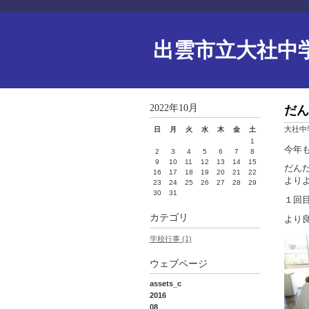
出雲市立大社中
2022年10月
だん
大社中
日
月
火
水
木
金
土
1
今年
2
3
4
5
6
7
8
9
10
11
12
13
14
15
だん
16
17
18
19
20
21
22
より
23
24
25
26
27
28
29
30
31
１回
カテゴリ
より
学校行事 (1)
ウェブページ
assets_c
2016
08