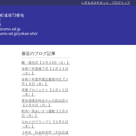
いずもオロチネット ブログトップ
町遙堪73番地
2
6
izumo.ed.jp
zumo.ed.jp/yokan-sho/
最近のブログ記事
離・退任式【３月２4日（火）】
令和７年度修了式【３月２４日
（火）】
令和７年度卒業証書授与式【３
月１８日（水）】
卒業プロジェクト【２月１２日
（木）】
更生保護女性会さんの読み語り
【２月９日（月）】
町内一斉あいさつ運動【２月９
日（月）】
なわとびグランプリ【２月５日
（木）】
３年生 社会科見学（大社広域