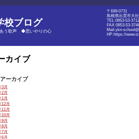
〒699-0731
島根県出雲市大社
学校ブログ
TEL:0853-53-371
FAX:0853-53-374
Mail:ykn-school@
あう歌声 ◆思いやりの心
HP:
https://www.i
ーカイブ
アーカイブ
年3月
年2月
年1月
年12月
年11月
年10月
年9月
年8月
年7月
年6月