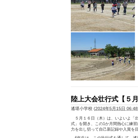
陸上大会壮行式【５
遙堪小学校
(
2024年5月15日 06:48
５月１６日（木）は、いよいよ「出
式」を開き、この1か月間熱心に練習
力を出し切って自己新記録や入賞を
6年生は、この壮行式を通して、遙