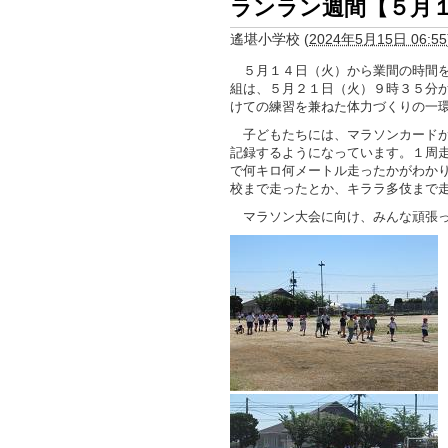
ランラン週間【５月
遙堪小学校
(
2024年5月15日 06:55
５月１４日（火）から業間の時間を
組は、５月２１日（火）９時３５分
けての練習を兼ねた体力づくりの一
子どもたちには、マラソンカードが
記録するようになっています。１周
で何キロ何メートル走ったかがわか
校まで走ったとか、キララ多伎まで
マラソン大会に向け、みんな頑張っ