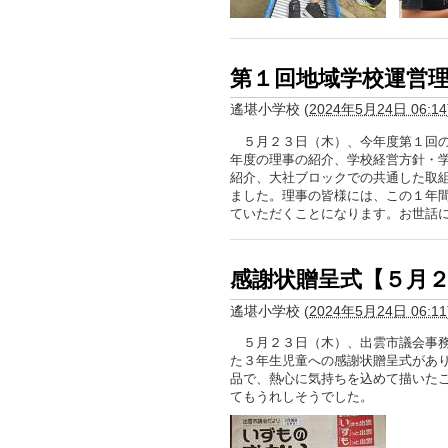
第１回地域学校運営
遙堪小学校
(
2024年5月24日 06:14
５月２３日（木）、今年度第１回の
年度の理事の紹介、学校経営方針・
紹介、大社ブロックでの共通した取
ました。理事の皆様には、この１年
ていただくことになります。お世話
感謝状贈呈式【５月
遙堪小学校
(
2024年5月24日 06:11
５月２３日（木）、出雲市議会事務
た３年生児童への感謝状贈呈式があ
品で、熱心に気持ちを込めて描いた
てもうれしそうでした。