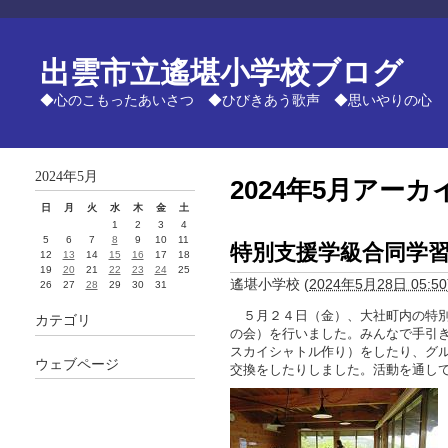
出雲市立遙堪小学校ブログ
◆心のこもったあいさつ ◆ひびきあう歌声 ◆思いやりの心
2024年5月
2024年5月アーカ
日
月
火
水
木
金
土
1
2
3
4
5
6
7
8
9
10
11
特別支援学級合同学
12
13
14
15
16
17
18
19
20
21
22
23
24
25
遙堪小学校
(
2024年5月28日 05:50
26
27
28
29
30
31
５月２４日（金）、大社町内の特別
カテゴリ
の会）を行いました。みんなで手引
スカイシャトル作り）をしたり、グ
ウェブページ
交換をしたりしました。活動を通し