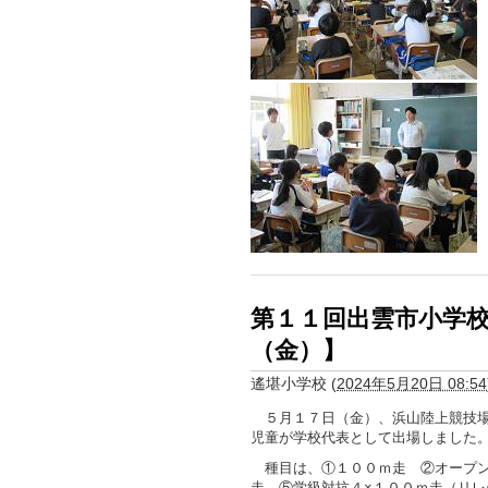
第１１回出雲市小学
（金）】
遙堪小学校
(
2024年5月20日 08:54
５月１７日（金）、浜山陸上競技場
児童が学校代表として出場しました
種目は、①１００ｍ走 ②オープン
走 ⑤学級対抗４×１００ｍ走（リレ