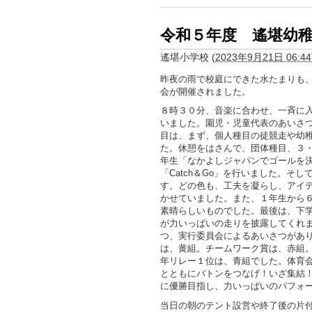
令和５年度 遙堪幼
遙堪小学校
(
2023年9月21日 06:44
昨夜の雨で校庭にできた水たまりも
会が開催されました。
８時３０分、音楽に合わせ、一斉に
いました。園児・児童代表のあいさ
目は、まず、個人種目の徒競走や幼
た。休憩をはさんで、団体種目、３
年生「なかよしジャパンでゴールを
「Catch＆Go」を行いました。そ
す。どの色も、工夫を凝らし、アイ
かせていました。また、１年生から
素晴らしいものでした。最後は、下
が力いっぱいの走りを披露してくれ
つ、実行委員会によるあいさつがあ
は、黄組。チームワーク賞は、赤組
年リレー１位は、青組でした。体育
とともにバトンをつなげ！いざ集結
に優勝目指し、力いっぱいのパフォ
当日の朝のテント設営や終了後の片付