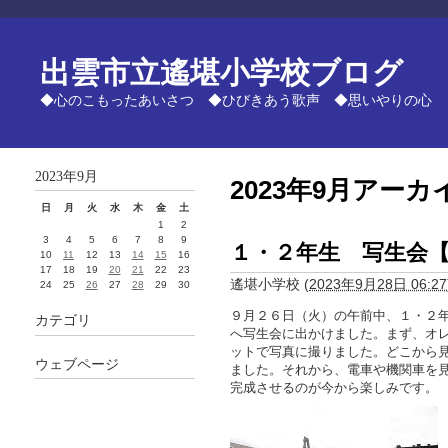
出雲市立遙堪小学校ブログ
◆心のこもったあいさつ ◆ひびきあう歌声 ◆思いやりの心
2023年9月
2023年9月アーカ
日
月
火
水
木
金
土
1
2
3
4
5
6
7
8
9
１・２年生 写生会
10
11
12
13
14
15
16
17
18
19
20
21
22
23
遙堪小学校
(
2023年9月28日 06:27
24
25
26
27
28
29
30
９月２６日（火）の午前中、１・２
カテゴリ
へ写生会に出かけました。まず、オ
ットで写真に撮りました。どこから
ウェブページ
ました。それから、電車や機関車を
完成させるのが今から楽しみです。