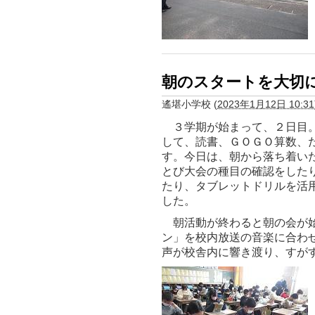
朝のスタートを大切
遙堪小学校
(
2023年1月12日 10:31
３学期が始まって、２日目。
して、読書、ＧＯＧＯ算数、
す。今日は、朝から落ち着い
とび大会の種目の確認をした
たり、タブレットドリルを活
した。
朝活動が終わると朝の会が始
ン」を校内放送の音楽に合わ
声が校舎内に響き渡り、すが