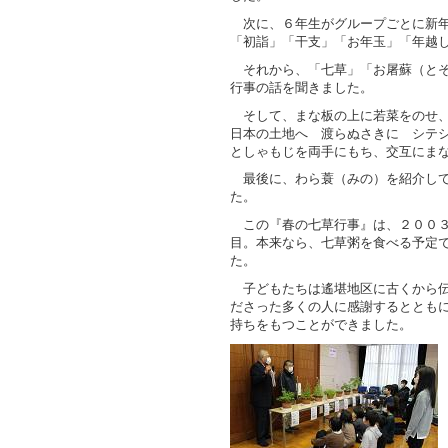
次に、６年生がグループごとに新年
「初詣」「干支」「お年玉」「年越
それから、「七草」「お屠蘇（とそ
行事の話を聞きました。
そして、まな板の上に若菜をのせ
日本の土地へ 渡らぬさきに シテ
としゃもじを両手にもち、交互にま
最後に、わら蓑（みの）を紹介して
た。
この『春の七草行事』は、２００３
目。本来なら、七草粥を食べる予定
た。
子どもたちは遙堪地区に古くから伝
ださった多くの人に感謝するととも
持ちをもつことができました。