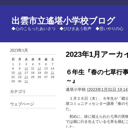
出雲市立遙堪小学校ブログ
◆心のこもったあいさつ ◆ひびきあう歌声 ◆思いやりの心
2023年1月
2023年1月アーカ
日
月
火
水
木
金
土
1
2
3
4
5
6
7
8
9
10
11
12
13
14
６年生『春の七草行
15
16
17
18
19
20
21
22
23
24
25
26
27
28
～』
29
30
31
遙堪小学校
(
2023年1月31日 19:14
カテゴリ
１月２６日（木）、６年生が「郷土
堪コミュニティセンター講座『春の
ウェブページ
た。
初めに、鉢に植えられた七草の実物
では畑に行き生えている七草を摘む
した。