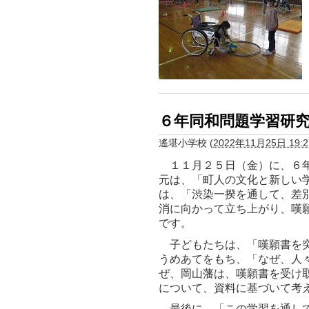
６年同和問題学習研
遙堪小学校
(
2022年11月25日 19:2
１１月２５日（金）に、６年
元は、「町人の文化と新しい
は、「渋染一揆を通して、差
消に向かって立ち上がり、嘆
です。
子どもたちは、「嘆願書を突
うめあてをもち、「なぜ、人
ぜ、岡山藩は、嘆願書を受け
について、資料に基づいて考
最後に、「この学習を通して