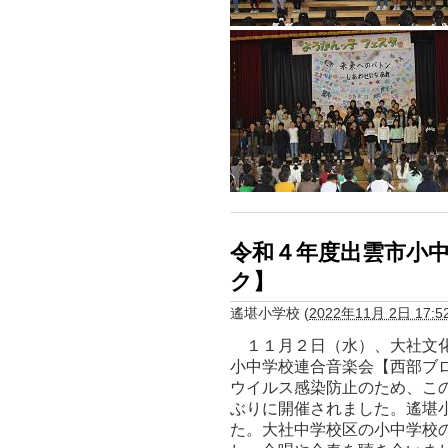
令和４年度出雲市小
ク】
遙堪小学校
(
2022年11月 2日 17:5
１１月２日（水）、大社文化
小中学校連合音楽会【西部ブ
ウイルス感染防止のため、こ
ぶりに開催されました。遙堪
た。大社中学校区の小中学校