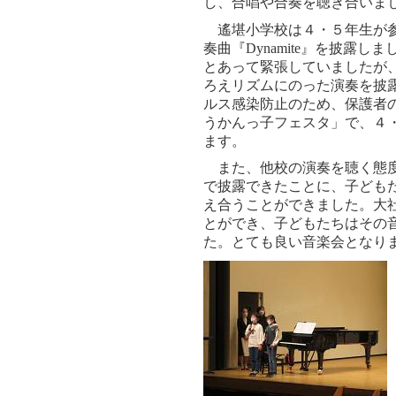
し、合唱や合奏を聴き合いま
遙堪小学校は４・５年生が参
奏曲『
Dynamite
』を披露しま
とあって緊張していましたが
ろえリズムにのった演奏を披
ルス感染防止のため、保護者
うかんっ子フェスタ」で、４
ます。
また、他校の演奏を聴く態度
で披露できたことに、子ども
え合うことができました。大
とができ、子どもたちはその
た。とても良い音楽会となり