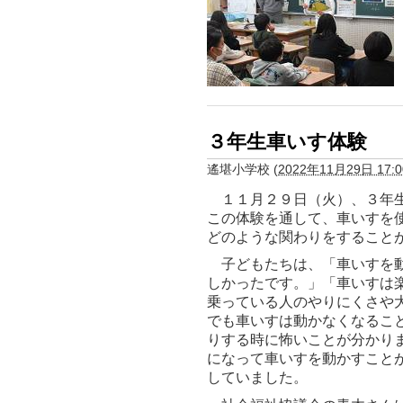
３年生車いす体験
遙堪小学校
(
2022年11月29日 17:0
１１月２９日（火）、３年生
この
体験を通して、車いすを
どのような関わりをすること
子どもたちは、「車いすを動
しかったです。」「車いすは
乗っている人のやりにくさや
でも車いすは動かなくなるこ
りする時に怖いことが分かり
になって車いすを動かすこと
していました。