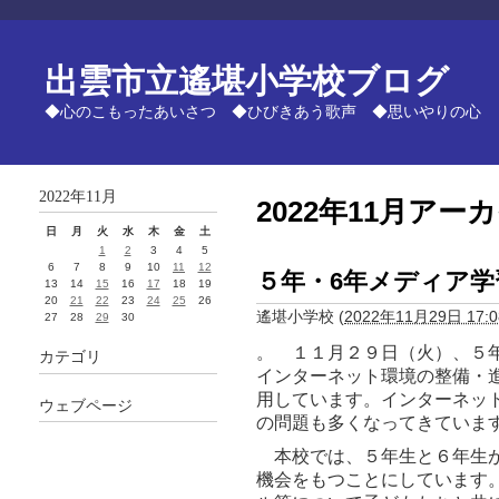
出雲市立遙堪小学校ブログ
◆心のこもったあいさつ ◆ひびきあう歌声 ◆思いやりの心
2022年11月
2022年11月アー
日
月
火
水
木
金
土
1
2
3
4
5
6
7
8
9
10
11
12
５年・6年メディア学
13
14
15
16
17
18
19
20
21
22
23
24
25
26
遙堪小学校
(
2022年11月29日 17:0
27
28
29
30
。 １１月２９日（火）、５
カテゴリ
インターネット環境の整備・
用しています。インターネッ
ウェブページ
の問題も多くなってきていま
本校では、５年生と６年生が
機会をもつことにしています