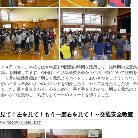
２４日（水）。本校では今年度も朝活動の時間を活用して、短時間の児童集
広場」を開催してます。今回は、生活集会委員会から生活目標について説明を
４・５月の生活目標は「明るく元気よくハイタッチあいさつをしよう」です。
童がハイタッチあいさつのポイントを紹介したり、やって見せたりした後、全
みました。目と目を合わせ、心をこめて、手と手を合わせて、明るく元気のよ
チあいさつを交わし、気持ちよく一日のスタートを切りました。
見て！左を見て！もう一度右を見て！～交通安全教室
学校
(
2019年4月19日 15:10
)