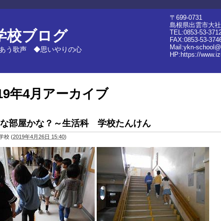
〒699-0731
島根県出雲市大社
学校ブログ
TEL:0853-53-371
FAX:0853-53-374
Mail:ykn-school@
あう歌声 ◆思いやりの心
HP:
https://www.i
019年4月アーカイブ
な部屋かな？～生活科 学校たんけん
学校
(
2019年4月26日 15:40
)