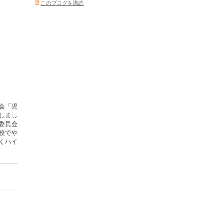
このブログを購読
会「児
しまし
委員会
校でや
くハイ