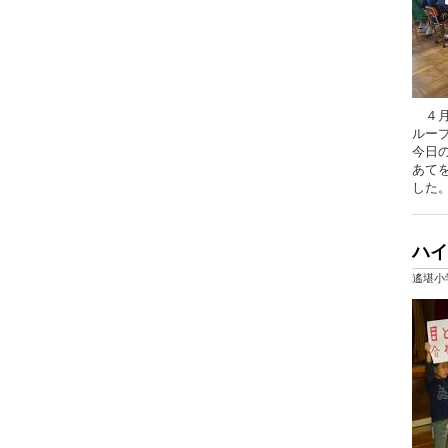
４月
ルー
今日の
あて
した
ハイ
遙堪小