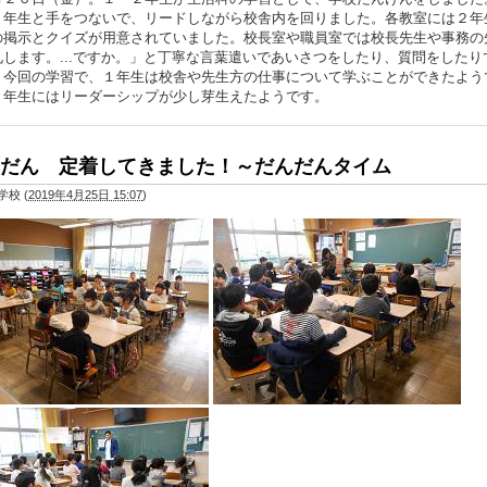
１年生と手をつないで、リードしながら校舎内を回りました。各教室には２年
の掲示とクイズが用意されていました。校長室や職員室では校長先生や事務の
礼します。...ですか。」と丁寧な言葉遣いであいさつをしたり、質問をしたり
。今回の学習で、１年生は校舎や先生方の仕事について学ぶことができたよう
２年生にはリーダーシップが少し芽生えたようです。
だん 定着してきました！～だんだんタイム
学校
(
2019年4月25日 15:07
)