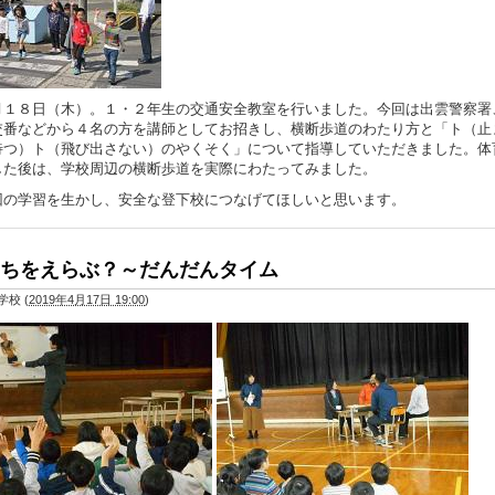
１８日（木）。１・２年生の交通安全教室を行いました。今回は出雲警察署
交番などから４名の方を講師としてお招きし、横断歩道のわたり方と「ト（止
待つ）ト（飛び出さない）のやくそく」について指導していただきました。体
した後は、学校周辺の横断歩道を実際にわたってみました。
の学習を生かし、安全な登下校につなげてほしいと思います。
ちをえらぶ？～だんだんタイム
学校
(
2019年4月17日 19:00
)