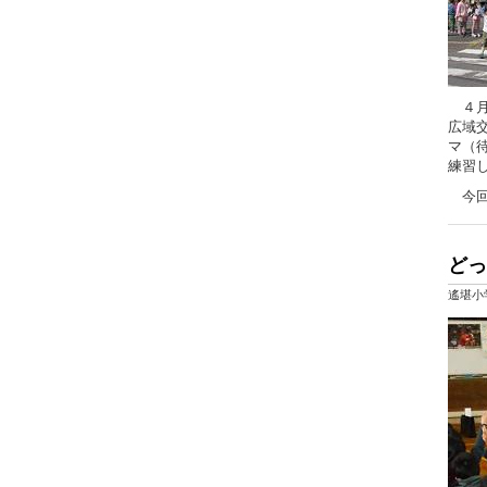
４月
広域
マ（
練習
今回
どっ
遙堪小