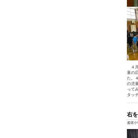
４月
童の
た。
の児
って
タッ
右を
遙堪小