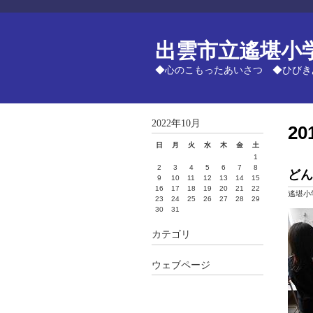
出雲市立遙堪小
◆心のこもったあいさつ ◆ひびき
2022年10月
2
日
月
火
水
木
金
土
1
2
3
4
5
6
7
8
どん
9
10
11
12
13
14
15
16
17
18
19
20
21
22
遙堪小
23
24
25
26
27
28
29
30
31
カテゴリ
ウェブページ