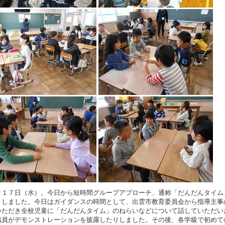
１７日（水）。今日から短時間グループアプローチ、通称「だんだんタイム
トしました。今日はガイダンスの時間として、出雲市教育委員会から指導主事
いただき全校児童に「だんだんタイム」のねらいなどについて話していただい
職員がデモンストレーションを披露したりしました。その後、各学級で初めて