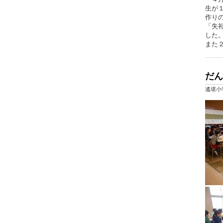
生が
作り
「失
した
また
だん
遙堪小