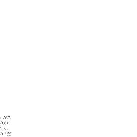
」がス
の方に
たり、
の「だ