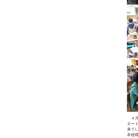
４月
ター
来て
本校