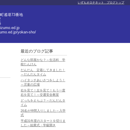
いずもオロチネット ブログトップ
町遙堪73番地
2
6
izumo.ed.jp
zumo.ed.jp/yokan-sho/
最近のブログ記事
どんな部屋かな？～生活科 学
校たんけん
だんだん 定着してきました！
～だんだんタイム
ハイタッチあいさつをしよう！
～児童の広場
右を見て！左を見て！もう一度
右を見て！～交通安全教室
どっちをえらぶ？～だんだんタ
イム
26名が仲間入りしました～入学
式
平成31年度のスタートを切りま
した～始業式・学級開き