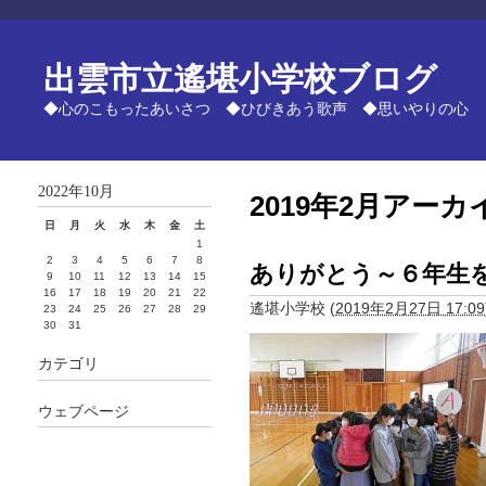
出雲市立遙堪小学校ブログ
◆心のこもったあいさつ ◆ひびきあう歌声 ◆思いやりの心
2022年10月
2019年2月アーカ
日
月
火
水
木
金
土
1
2
3
4
5
6
7
8
ありがとう～６年生
9
10
11
12
13
14
15
16
17
18
19
20
21
22
遙堪小学校
(
2019年2月27日 17:09
23
24
25
26
27
28
29
30
31
カテゴリ
ウェブページ