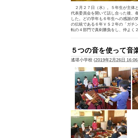
２月２７日（水）。５年生が主体と
代表委員会を開いて話し合った後、
した。どの学年も６年生への感謝の
の伝統である６年ＶＳ２年の「ガチ
転の４部門で真剣勝負をし、仲よく
５つの音を使って音
遙堪小学校
(
2019年2月26日 16:06