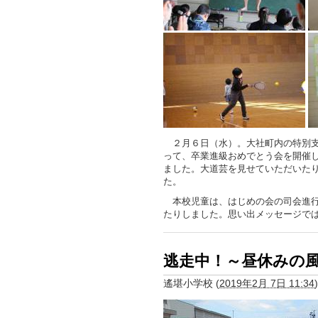
２月６日（水）。大社町内の特別支
って、卒業進級おめでとう会を開催
ました。大道芸を見せていただいた
た。
本校児童は、はじめの会の司会進行
たりしました。思い出メッセージで
逃走中！～昼休みの
遙堪小学校
(
2019年2月 7日 11:34
)