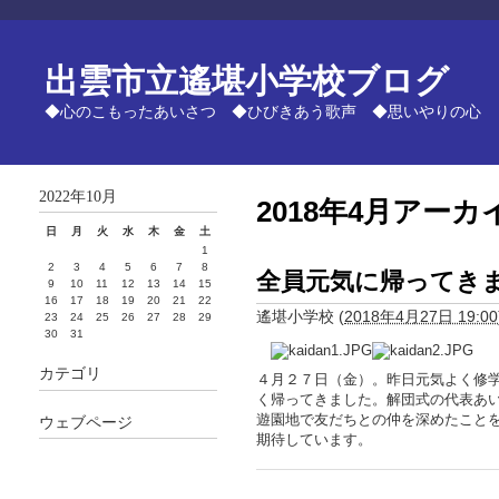
出雲市立遙堪小学校ブログ
◆心のこもったあいさつ ◆ひびきあう歌声 ◆思いやりの心
2022年10月
2018年4月アーカ
日
月
火
水
木
金
土
1
2
3
4
5
6
7
8
全員元気に帰ってきま
9
10
11
12
13
14
15
16
17
18
19
20
21
22
遙堪小学校
(
2018年4月27日 19:00
23
24
25
26
27
28
29
30
31
カテゴリ
４月２７日（金）。昨日元気よく修
く帰ってきました。解団式の代表あ
遊園地で友だちとの仲を深めたこと
ウェブページ
期待しています。