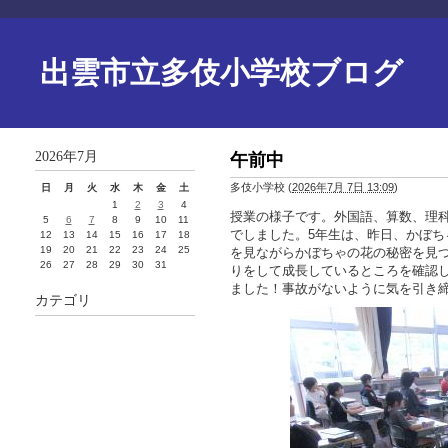
出雲市立多伎小学校ブログ
2026年7月
午前中
多伎小学校
(
2026年7月 7日 13:09
)
日
月
火
水
木
金
土
1
2
3
4
授業の様子です。外国語、算数、理
5
6
7
8
9
10
11
でしました。5年生は、昨日、かぼ
12
13
14
15
16
17
18
19
20
21
22
23
24
25
を見ながらかぼちゃの花の秘密を見
26
27
28
29
30
31
りをして成長しているところを確認
ました！事故がないように気を引き
カテゴリ