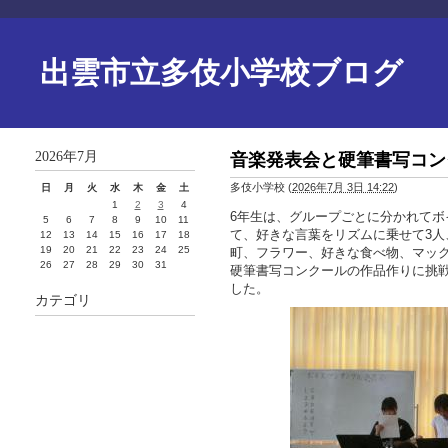
出雲市立多伎小学校ブログ
2026年7月
音楽発表会と硬筆書写コン
多伎小学校
(
2026年7月 3日 14:22
)
日
月
火
水
木
金
土
1
2
3
4
6年生は、グループごとに分かれて
5
6
7
8
9
10
11
て、好きな言葉をリズムに乗せて3人
12
13
14
15
16
17
18
19
20
21
22
23
24
25
町、フラワー、好きな食べ物、マッ
26
27
28
29
30
31
硬筆書写コンクールの作品作りに挑
した。
カテゴリ