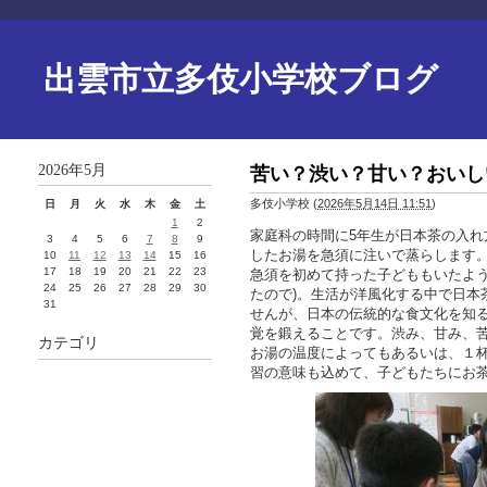
出雲市立多伎小学校ブログ
2026年5月
苦い？渋い？甘い？おいし
多伎小学校
(
2026年5月14日 11:51
)
日
月
火
水
木
金
土
1
2
家庭科の時間に5年生が日本茶の入
3
4
5
6
7
8
9
したお湯を急須に注いで蒸らします
10
11
12
13
14
15
16
17
18
19
20
21
22
23
急須を初めて持った子どももいたよう
24
25
26
27
28
29
30
たので)。生活が洋風化する中で日本
31
せんが、日本の伝統的な食文化を知
覚を鍛えることです。渋み、甘み、
カテゴリ
お湯の温度によってもあるいは、１
習の意味も込めて、子どもたちにお