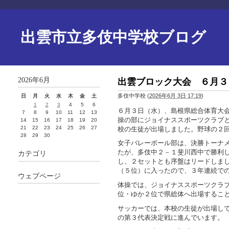
出雲市立多伎中学校ブログ
2026年6月
出雲ブロック大会 ６月３
多伎中学校
(
2026年6月 3日 17:19
)
日
月
火
水
木
金
土
1
2
3
4
5
6
６月３日（水）、島根県総合体育大
7
8
9
10
11
12
13
操の部にジョイナススポーツクラブ
14
15
16
17
18
19
20
21
22
23
24
25
26
27
校の生徒が出場しました。野球の２
28
29
30
女子バレーボール部は、決勝トーナ
たが、多伎中２－１斐川西中で勝利
カテゴリ
し、２セットとも序盤はリードしま
（５位）に入ったので、３年連続で
ウェブページ
体操では、ジョイナススポーツクラ
位・ゆか２位で県総体へ出場するこ
サッカーでは、本校の生徒が出場し
の第３代表決定戦に進んでいます。