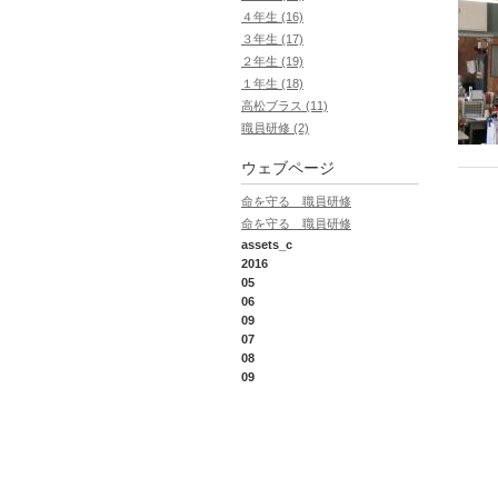
４年生 (16)
３年生 (17)
２年生 (19)
１年生 (18)
高松ブラス (11)
職員研修 (2)
ウェブページ
命を守る 職員研修
命を守る 職員研修
assets_c
2016
05
06
09
07
08
09