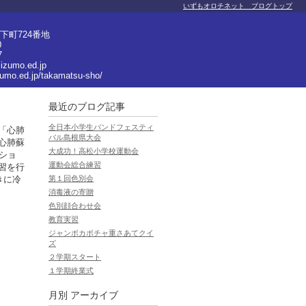
いずもオロチネット ブログトップ
下町724番地
0
7
izumo.ed.jp
zumo.ed.jp/takamatsu-sho/
最近のブログ記事
全日本小学生バンドフェスティ
「心肺
バル島根県大会
心肺蘇
大成功！高松小学校運動会
ショ
運動会総合練習
習を行
きに冷
第１回色別会
消毒液の寄贈
色別顔合わせ会
教育実習
ジャンボカボチャ重さあてクイ
ズ
２学期スタート
１学期終業式
月別
アーカイブ