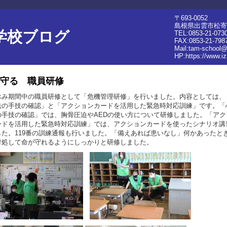
〒693-0052
島根県出雲市松寄
学校ブログ
TEL:0853-21-073
FAX:0853-21-798
Mail:tam-school@
HP:
https://www.i
守る 職員研修
み期間中の職員研修として「危機管理研修」を行いました。内容としては、
法の手技の確認」と「アクションカードを活用した緊急時対応訓練」です。
「
の手技の確認」では、胸骨圧迫やAEDの使い方について研修しました。
「アク
ードを活用した緊急時対応訓練」では、アクションカードを使ったシナリオ講
した。119番の訓練通報も行いました。「備えあれば患いなし」何かあったと
対処して命が守れるようにしっかりと研修しました。