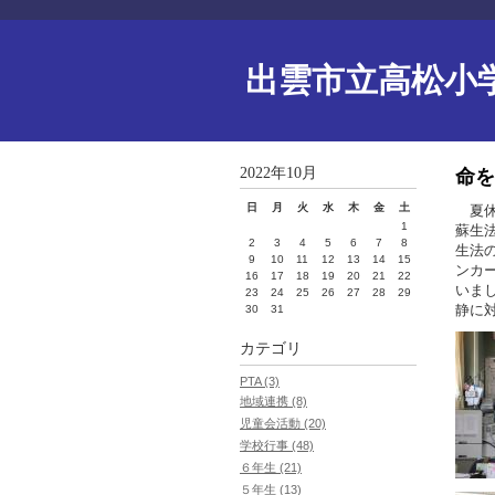
出雲市立高松小
2022年10月
命を
日
月
火
水
木
金
土
夏休
1
蘇生
2
3
4
5
6
7
8
生法
9
10
11
12
13
14
15
ンカ
16
17
18
19
20
21
22
いま
23
24
25
26
27
28
29
静に
30
31
カテゴリ
PTA (3)
地域連携 (8)
児童会活動 (20)
学校行事 (48)
６年生 (21)
５年生 (13)