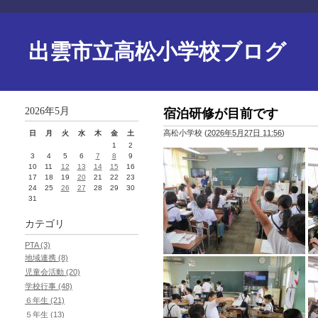
出雲市立高松小学校ブログ
2026年5月
宿泊研修が目前です
高松小学校
(
2026年5月27日 11:56
)
日
月
火
水
木
金
土
1
2
3
4
5
6
7
8
9
10
11
12
13
14
15
16
17
18
19
20
21
22
23
24
25
26
27
28
29
30
31
カテゴリ
PTA (3)
地域連携 (8)
児童会活動 (20)
学校行事 (48)
６年生 (21)
５年生 (13)