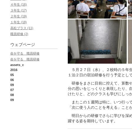
４年生 (16)
３年生 (17)
２年生 (19)
１年生 (18)
高松ブラス (11)
職員研修 (2)
ウェブページ
命を守る 職員研修
命を守る 職員研修
assets_c
５月２７日（水）、２校時の５年生
2016
１泊２日の宿泊研修を行う予定とし
05
06
研修をまさに目前に控えて、算数や
09
分の思いをじっくりと表現したり、
07
けたりと、どのクラスも学びにしっ
08
09
またこの１週間は特に、いつ行っ
「次に使う人のことを考える」こと
明日からの研修でさらに学びを深め
躍する姿を期待しています。