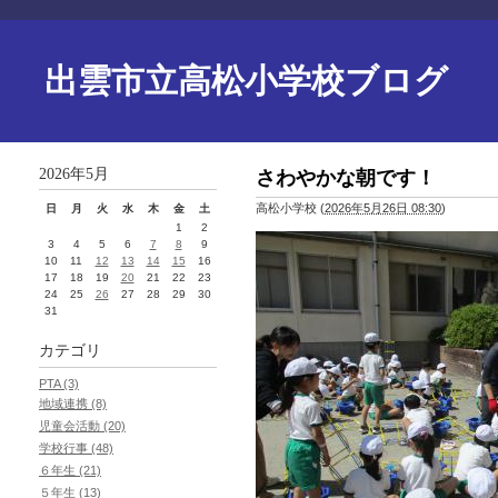
出雲市立高松小学校ブログ
2026年5月
さわやかな朝です！
高松小学校
(
2026年5月26日 08:30
)
日
月
火
水
木
金
土
1
2
3
4
5
6
7
8
9
10
11
12
13
14
15
16
17
18
19
20
21
22
23
24
25
26
27
28
29
30
31
カテゴリ
PTA (3)
地域連携 (8)
児童会活動 (20)
学校行事 (48)
６年生 (21)
５年生 (13)