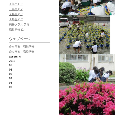
４年生 (16)
３年生 (17)
２年生 (19)
１年生 (18)
高松ブラス (11)
職員研修 (2)
ウェブページ
命を守る 職員研修
命を守る 職員研修
assets_c
2016
05
06
09
07
08
09