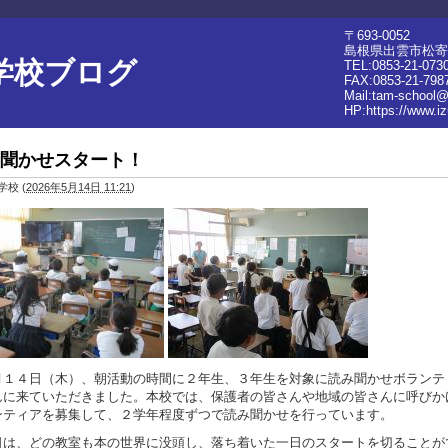
〒693-0052
島根県出雲市松寄
学校ブログ
TEL:0853-21-073
FAX:0853-21-798
Mail:tam-school@
HP:
https://www.i
聞かせスタート！
学校
(
2026年5月14日 11:21
)
１４日（木）、朝活動の時間に２年生、３年生を対象に読み聞かせボランテ
んに来ていただきました。本校では、保護者の皆さんや地域の皆さんに呼びか
ンティアを募集して、２学年程度ずつで読み聞かせを行っています。
は、どの教室も本の世界に没頭し、落ち着いた一日のスタートを切ることが