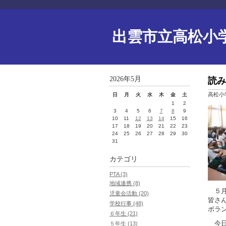
出雲市立高松小
2026年5月
読み
高松小
日
月
火
水
木
金
土
1
2
3
4
5
6
7
8
9
10
11
12
13
14
15
16
17
18
19
20
21
22
23
24
25
26
27
28
29
30
31
カテゴリ
PTA (3)
地域連携 (8)
５月
児童会活動 (20)
皆さ
学校行事 (48)
ボラ
６年生 (21)
今日
５年生 (13)