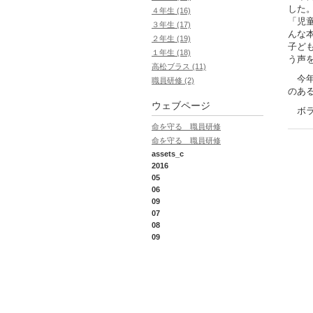
した
４年生 (16)
「児
３年生 (17)
んな
２年生 (19)
子ど
１年生 (18)
う声
高松ブラス (11)
今年
職員研修 (2)
のあ
ウェブページ
ボラ
命を守る 職員研修
命を守る 職員研修
assets_c
2016
05
06
09
07
08
09