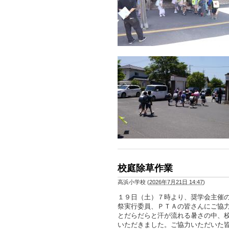
校庭除草作業
高浜小学校
(
2026年7月21日 14:47
)
１９日（土）７時より、奨学会主催
祭実行委員、ＰＴＡの皆さんにご協
とだらだらと汗が流れる暑さの中、
いただきました。ご協力いただいた