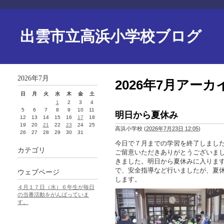
出雲市立高浜小学校ブログ
2026年7月
2026年7月アーカ
日
月
火
水
木
金
土
1
2
3
4
5
6
7
8
9
10
11
明日から夏休み
12
13
14
15
16
17
18
19
20
21
22
23
24
25
高浜小学校
(
2026年7月23日 12:05
)
26
27
28
29
30
31
今日で７月までの学習を終了しまし
カテゴリ
ご留意いただきありがとうございま
きました。明日から夏休みに入りま
で、安全指導など行いましたが、夏
ウェブページ
します。
４月１７日（水）６年生が毎日
の当番活動をがんばっていま
す。