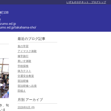
いずもオロチネット ブログトップ
108
7
2
izumo.ed.jp
zumo.ed.jp/takahama-sho/
最近のブログ記事
食の学習
アイマスク体験
修学旅行
車いす体験
学校探検
体力テスト
交通安全教室
宿泊研修
宿泊研修へ出発
田植え
月別
アーカイブ
き、旬
2026年6月 (8)
いま