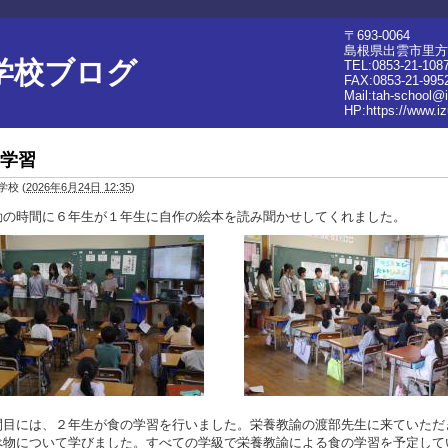
〒693-0064
島根県出雲市里方町
学校ブログ
TEL:0853-21-108
FAX:0853-21-995
Mail:tah-school@
HP:
https://www.i
学習
学校
(
2026年6月24日 12:35
)
動の時間に６年生が１年生に自作の絵本を読み聞かせしてくれました。
間目には、２年生が食の学習を行いました。栄養教諭の渡部先生に来ていただ
べ物について学びました。すべての学級で栄養教諭による食の学習を予定して