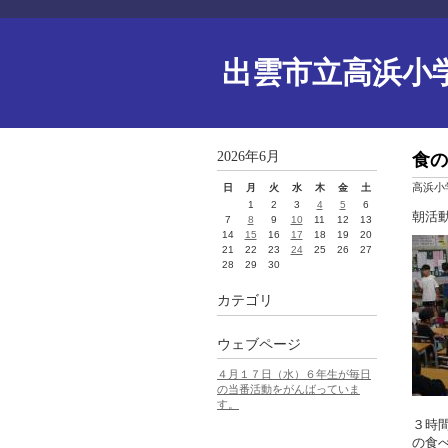
出雲市立高浜小
2026年6月
食の
高浜小
日
月
火
水
木
金
土
1
2
3
4
5
6
朝活
7
8
9
10
11
12
13
14
15
16
17
18
19
20
21
22
23
24
25
26
27
28
29
30
カテゴリ
ウェブページ
４月１７日（水）６年生が毎日
の当番活動をがんばっていま
す。
３時
の食