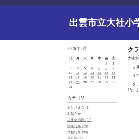
出雲市立大社小
2026年5月
クラ
大社小
日
月
火
水
木
金
土
1
2
５月
3
4
5
6
7
8
9
10
11
12
13
14
15
16
４年
17
18
19
20
21
22
23
24
25
26
27
28
29
30
クラ
31
紙、
カテゴリ
おひさま会 (1)
お知らせ
児童会活動 (22)
学年行事 (29)
学校行事 (99)
部活動 (7)