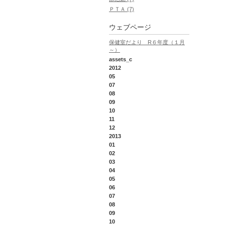
ＰＴＡ (7)
ウェブページ
保健室だより R６年度（１月
～）
assets_c
2012
05
07
08
09
10
11
12
2013
01
02
03
04
05
06
07
08
09
10