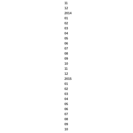
11
12
2014
01
02
03
04
05
06
07
08
09
10
11
12
2015
01
02
03
04
05
06
07
08
09
10