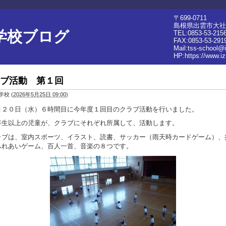
〒699-0711
島根県出雲市大社町
学校ブログ
TEL:0853-53-215
FAX:0853-53-291
Mail:tss-school@
HP:
https://www.i
ブ活動 第１回
学校
(
2026年5月25日 09:00
)
２０日（水）６時間目に今年度１回目のクラブ活動を行いました。
生以上の児童が、クラブにそれぞれ所属して、活動します。
ブは、室内スポーツ、イラスト、読書、サッカー（雨天時カードゲーム）、
ふれあいゲーム、百人一首、音楽の８つです。