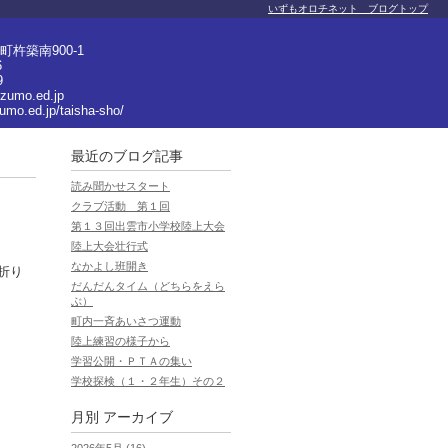
いずもオロチネット ブログトップ
杵築南900-1
6
9
izumo.ed.jp
zumo.ed.jp/taisha-sho/
最近のブログ記事
読み聞かせスタート
クラブ活動 第１回
第１３回出雲市小学校陸上大会
陸上大会壮行式
なかよし班開き
折り
だんだんタイム（どちらをえら
ぶ）
町内一斉あいさつ運動
陸上練習の様子から
学習公開・ＰＴＡの集い
学校探検（１・２年生）その２
月別
アーカイブ
2026年5月 (16)