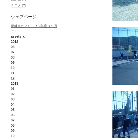
ＰＴＡ (7)
ウェブページ
保健室だより R６年度（１月
～）
assets_c
2012
05
07
08
09
10
11
12
2013
01
02
03
04
05
06
07
08
09
10