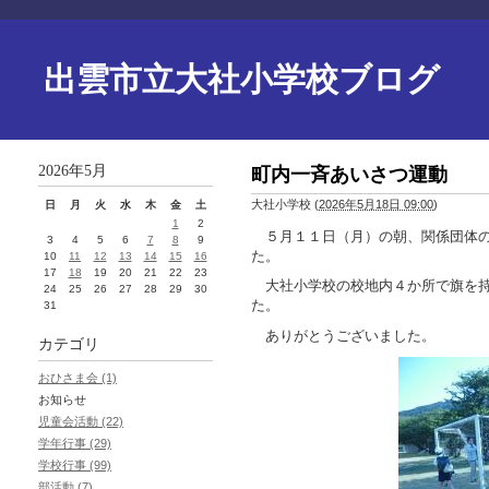
出雲市立大社小学校ブログ
2026年5月
町内一斉あいさつ運動
大社小学校
(
2026年5月18日 09:00
)
日
月
火
水
木
金
土
1
2
５月１１日（月）の朝、関係団体の
3
4
5
6
7
8
9
た。
10
11
12
13
14
15
16
17
18
19
20
21
22
23
大社小学校の校地内４か所で旗を持
24
25
26
27
28
29
30
た。
31
ありがとうございました。
カテゴリ
おひさま会 (1)
お知らせ
児童会活動 (22)
学年行事 (29)
学校行事 (99)
部活動 (7)