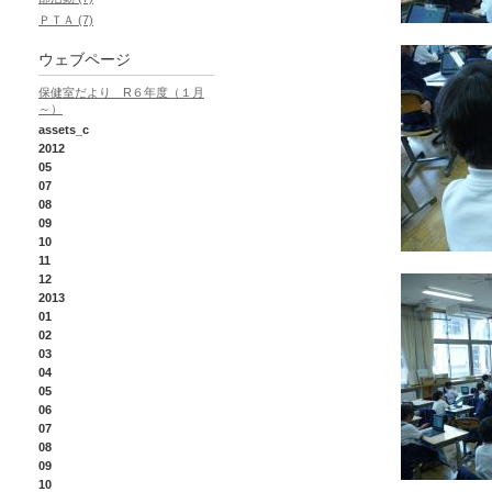
ＰＴＡ (7)
ウェブページ
保健室だより R６年度（１月
～）
assets_c
2012
05
07
08
09
10
11
12
2013
01
02
03
04
05
06
07
08
09
10