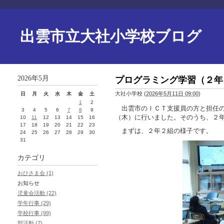
出雲市立大社小学校ブログ
2026年5月
プログラミング学習（２年
大社小学校
(
2026年5月11日 09:00
)
日
月
火
水
木
金
土
1
2
出雲市のＩＣＴ支援員の方と担任の
3
4
5
6
7
8
9
（木）に行いました。そのうち、２
10
11
12
13
14
15
16
17
18
19
20
21
22
23
まずは、２年２組の様子です。
24
25
26
27
28
29
30
31
カテゴリ
おひさま会 (1)
お知らせ
児童会活動 (22)
学年行事 (29)
学校行事 (99)
部活動 (7)