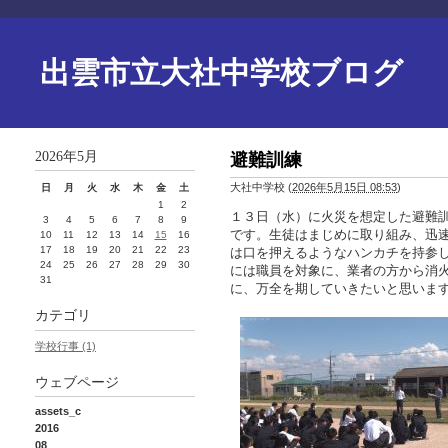
出雲市立大社中学校ブログ
2026年5月
避難訓練
大社中学校
(
2026年5月15日 08:53
)
日
月
火
水
木
金
土
1
2
１３日（水）に火災を想定した避難
3
4
5
6
7
8
9
です。生徒はまじめに取り組み、迅
10
11
12
13
14
15
16
17
18
19
20
21
22
23
は口を押えるようなハンカチを持参
24
25
26
27
28
29
30
には職員を対象に、業者の方から消
31
に、万全を期していきたいと思いま
カテゴリ
学校行事 (1)
ウェブページ
assets_c
2016
08