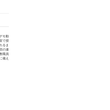
デモ動
室で授
れるま
部の連
教職員
に備え