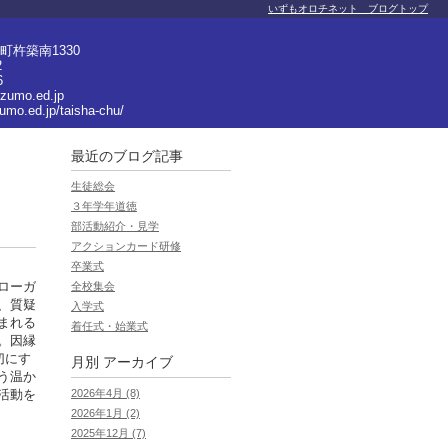
いずもオロチネット ブログトップ
杵築南1330
2
6
izumo.ed.jp
zumo.ed.jp/taisha-chu/
最近のブログ記事
生徒総会
３年学年道徳
部活動紹介・見学
アクションカード研修
卒業式
ローガ
全校集会
、質疑
入学式
まれる
着任式・始業式
。因縁
切にす
月別
アーカイブ
う温か
2026年4月 (8)
活動を
2026年1月 (2)
2025年12月 (7)