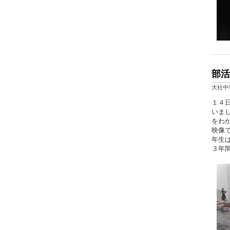
部活
大社中
１４
いま
をわ
映像
年生
３年