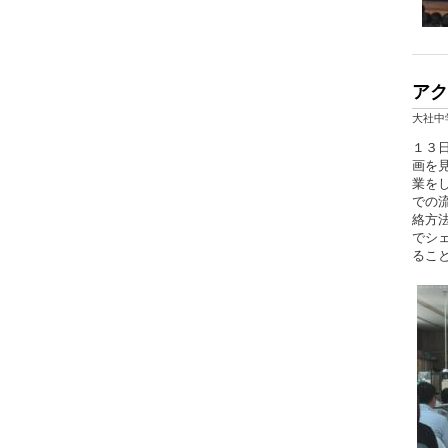
アク
大社中
１３
画を
業を
での
絡方
でシ
るこ