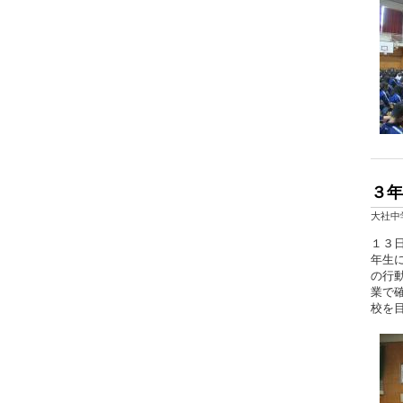
３年
大社中
１３
年生
の行
業で
校を