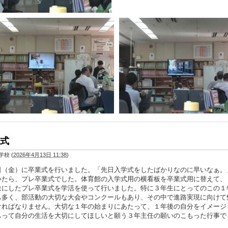
式
学校
(
2026年4月13日 11:38
)
日（金）に卒業式を行いました。「先日入学式をしたばかりなのに早いなぁ。
いたら、プレ卒業式でした。体育館の入学式用の横看板を卒業式用に替えて、
象にしたプレ卒業式を学活を使って行いました。特に３年生にとってのこの１
も多く、部活動の大切な大会やコンクールもあり、その中で進路実現に向けて
ければなりません。大切な１年の始まりにあたって、１年後の自分をイメージ
もって自分の生活を大切にしてほしいと願う３年主任の願いのこもった行事で