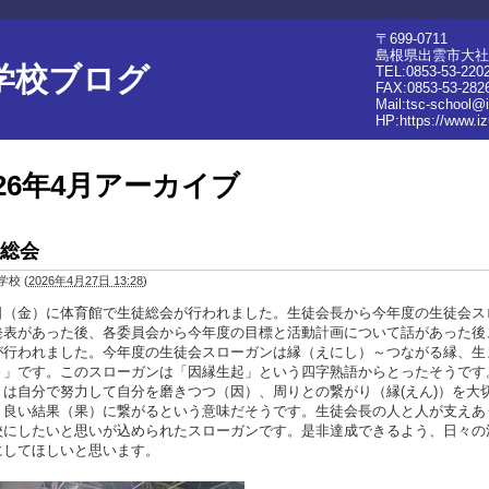
〒699-0711
島根県出雲市大社町
学校ブログ
TEL:0853-53-220
FAX:0853-53-282
Mail:tsc-school@
HP:
https://www.i
026年4月アーカイブ
総会
学校
(
2026年4月27日 13:28
)
日（金）に体育館で生徒総会が行われました。生徒会長から今年度の生徒会ス
発表があった後、各委員会から今年度の目標と活動計画について話があった後
が行われました。今年度の生徒会スローガンは縁（えにし）～つながる縁、生
～」です。このスローガンは「因縁生起」という四字熟語からとったそうです
とは自分で努力して自分を磨きつつ（因）、周りとの繋がり（縁(えん)）を大
、良い結果（果）に繋がるという意味だそうです。生徒会長の人と人が支えあ
校にしたいと思いが込められたスローガンです。是非達成できるよう、日々の
切にしてほしいと思います。