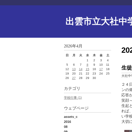
出雲市立大社中
2026年4月
2
日
月
火
水
木
金
土
1
2
3
4
5
6
7
8
9
10
11
生徒
12
13
14
15
16
17
18
19
20
21
22
23
24
25
大社中
26
27
28
29
30
２４
カテゴリ
ンの
応答
学校行事 (1)
笑顔
生起
ウェブページ
れば
い学
assets_c
大
2016
08
09