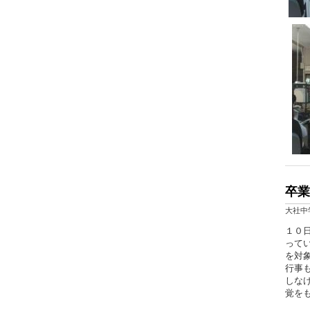
卒業
大社中
１０
って
を対
行事
しな
覚を