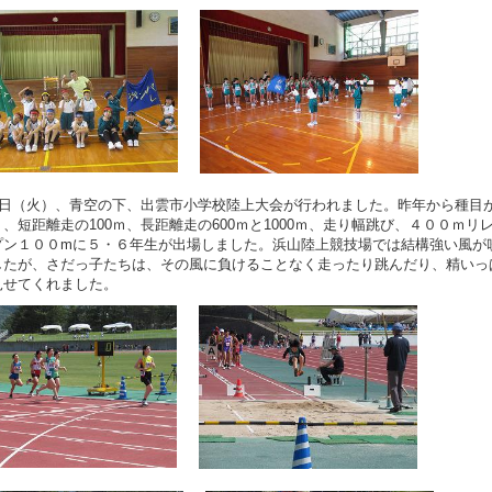
20日（火）、青空の下、出雲市小学校陸上大会が行われました。昨年から種目
、短距離走の100ｍ、長距離走の600ｍと1000ｍ、走り幅跳び、４００ｍリ
プン１００mに５・６年生が出場しました。浜山陸上競技場では結構強い風が
したが、さだっ子たちは、その風に負けることなく走ったり跳んだり、精いっ
見せてくれました。