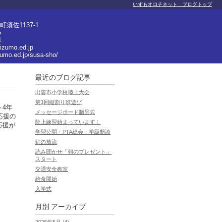
いずもオロチネット ブログトップ
須佐1137-1
5
1
izumo.ed.jp
zumo.ed.jp/susa-sho/
最近のブログ記事
出雲市小学校陸上大会
第1回縦割り班遊び
～4年
メッセージボード贈呈式
応援の
陸上練習始まっています！
応援が
学習公開・PTA総会・学級懇談
鮎の放流
読み聞かせ「朝のプレゼント」
スタート
交通安全教室
給食開始
入学式
月別
アーカイブ
2025年5月 (4)