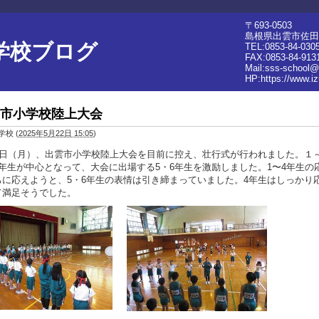
〒693-0503
島根県出雲市佐田町
学校ブログ
TEL:0853-84-030
FAX:0853-84-913
Mail:sss-school@
HP:
https://www.i
市小学校陸上大会
学校
(
2025年5月22日 15:05
)
19日（月）、出雲市小学校陸上大会を目前に控え、壮行式が行われました。１
4年生が中心となって
、大会に出場する5・6年生を激励しました。1〜4年生の
ちに応えようと、5・6年生の表情
は引き締まっていました。4年生はしっかり
て満足そうでした。