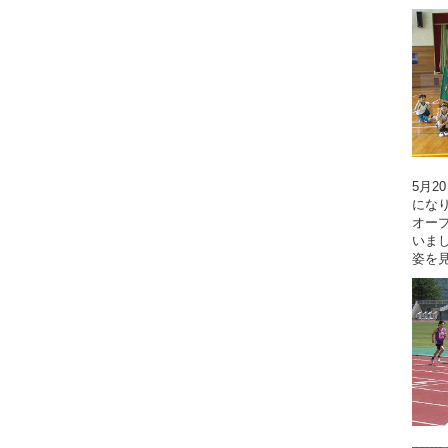
5月
になり
オー
いま
姿を