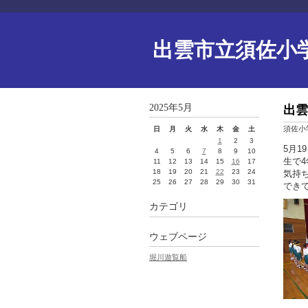
出雲市立須佐小
2025年5月
出雲
須佐小
日
月
火
水
木
金
土
1
2
3
5月
4
5
6
7
8
9
10
生で
11
12
13
14
15
16
17
18
19
20
21
22
23
24
気持
25
26
27
28
29
30
31
でき
カテゴリ
ウェブページ
堀川遊覧船