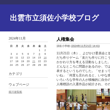
出雲市立須佐小学校ブログ
2024年11月
人権集会
須佐小学校
(
2024年11月21日 14:41
)
日
月
火
水
木
金
土
1
2
11月21日（木）、よびかけ委員会
3
4
5
6
7
8
9
だち作りゲーム「友だち作りに行こ
10
11
12
13
14
15
16
17
18
19
20
21
22
23
かかわり方を考える活動をしました
24
25
26
27
28
29
30
どんなところに問題があるのか、で
表するというものでした。
「せまっ
カテゴリ
いね」
「何度も言われると、いやな感じ
いろいろな学年の人が積極的に自分
人権標語
の入選作品が紹介され、そ
ウェブページ
堀川遊覧船