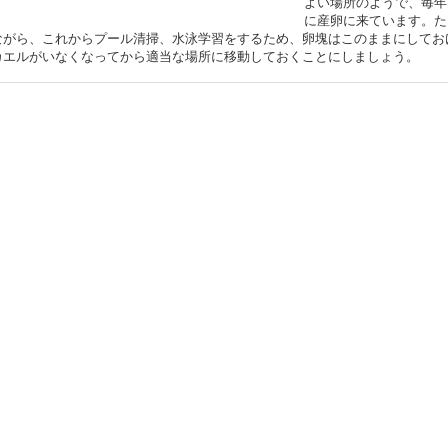
よい場所のようで、毎年
に産卵に来ています。た
ながら、これからプール清掃、水泳学習をするため、卵塊はこのままにしてお
カエルがいなくなってから適当な場所に移動しておくことにしましょう。