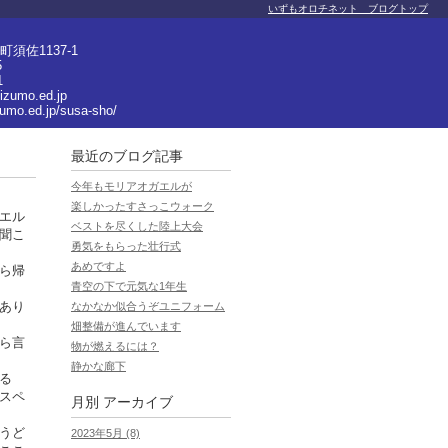
いずもオロチネット ブログトップ
須佐1137-1
5
1
izumo.ed.jp
zumo.ed.jp/susa-sho/
最近のブログ記事
今年もモリアオガエルが
楽しかったすさっこウォーク
エル
ベストを尽くした陸上大会
聞こ
勇気をもらった壮行式
あめですよ
ら帰
青空の下で元気な1年生
あり
なかなか似合うぞユニフォーム
畑整備が進んでいます
ら言
物が燃えるには？
静かな廊下
る
スペ
月別
アーカイブ
うど
2023年5月 (8)