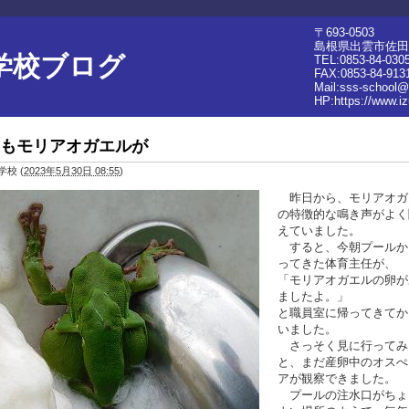
〒693-0503
島根県出雲市佐田町
学校ブログ
TEL:0853-84-030
FAX:0853-84-913
Mail:sss-school@
HP:
https://www.i
もモリアオガエルが
学校
(
2023年5月30日 08:55
)
昨日から、モリアオガ
の特徴的な鳴き声がよく
えていました。
すると、今朝プールか
ってきた体育主任が、
「モリアオガエルの卵が
ましたよ。」
と職員室に帰ってきてか
いました。
さっそく見に行ってみ
と、まだ産卵中のオスぺ
アが観察できました。
プールの注水口がちょ