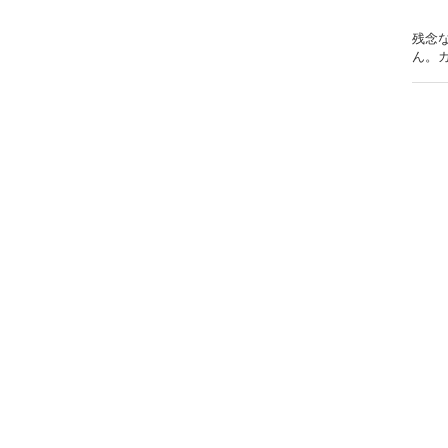
残念
ん。