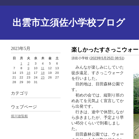
出雲市立須佐小学校ブログ
2023年5月
楽しかったすさっこウォー
須佐小学校
(
2023年5月25日 08:51
)
日
月
火
水
木
金
土
1
2
3
4
5
6
みんなが楽しみにしていた
7
8
9
10
11
12
13
徒歩遠足、すさっこウォーク
14
15
16
17
18
19
20
21
22
23
24
25
26
27
を行いました。
28
29
30
31
目的地は、目田森林公園で
す。
カテゴリ
初めの会では、縦割り班の
めあてを元気よく宣言してか
ら出発です。
ウェブページ
行きは、途中で休憩しなが
堀川遊覧船
ら歩きましたが、予定より早
い45分くらいで到着しまし
た。
目田森林公園では、ウォー