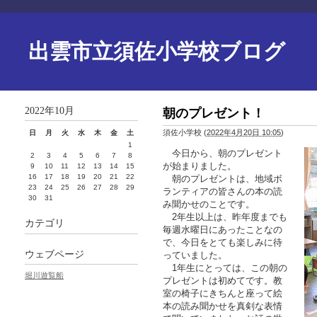
出雲市立須佐小学校ブログ
2022年10月
朝のプレゼント！
須佐小学校
(
2022年4月20日 10:05
)
日
月
火
水
木
金
土
1
今日から、朝のプレゼント
2
3
4
5
6
7
8
が始まりました。
9
10
11
12
13
14
15
16
17
18
19
20
21
22
朝のプレゼントは、地域ボ
23
24
25
26
27
28
29
ランティアの皆さんの本の読
30
31
み聞かせのことです。
2年生以上は、昨年度までも
カテゴリ
毎週水曜日にあったことなの
で、今日をとても楽しみに待
ウェブページ
っていました。
1年生にとっては、この朝の
堀川遊覧船
プレゼントは初めてです。教
室の椅子にきちんと座って絵
本の読み聞かせを真剣な表情