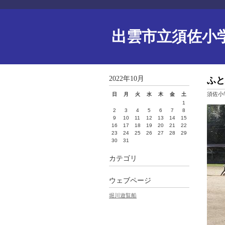
出雲市立須佐小
2022年10月
ふと
須佐小
日
月
火
水
木
金
土
1
2
3
4
5
6
7
8
9
10
11
12
13
14
15
16
17
18
19
20
21
22
23
24
25
26
27
28
29
30
31
カテゴリ
ウェブページ
堀川遊覧船