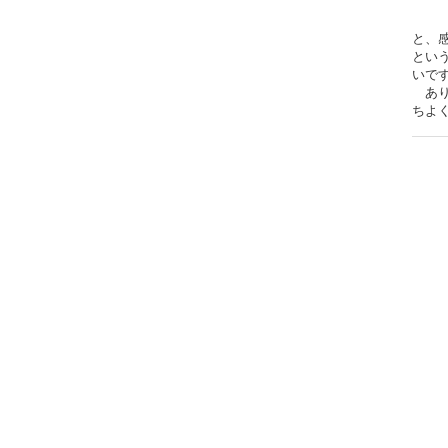
と、
とい
いで
あり
ちよ