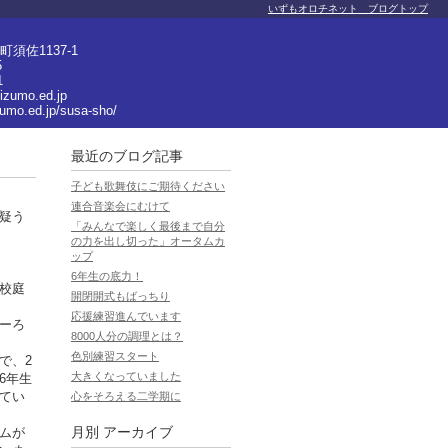
いずもオロチネット ブログトップ
須佐1137-1
5
1
izumo.ed.jp
zumo.ed.jp/susa-sho/
最近のブログ記事
子ども歌舞伎にご期待ください
連合音楽会にむけて
疑う
「みんなで楽しく最後まで自分
の力を出し切った」オータムカ
ップ
。
6年生の底力！
校庭
開閉開式もばっちり
応援練習進んでいます
ーろ
8000人分の調理とは？
色別練習スタート
で、2
大きくなっていました
6年生
てい
心をそろえる二学期に
ムが
月別
アーカイブ