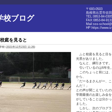
〒693-0503
島根県出雲市佐田町
学校ブログ
TEL:0853-84-030
FAX:0853-84-913
Mail:sss-school@
HP:
https://www.i
校庭を見ると
学校
(
2021年12月23日 11:26
)
ふと校庭を見ると目を
光景がありました。
なんと、綱引きです。
引いているのは6年生
このちょっと前には、
から、
「だーるまさんがー、こ
んだ！」
との声が聞こえていたの
学期最後のお楽しみ会を
がしていることは分かっ
ました。
しかし、次のプログラ