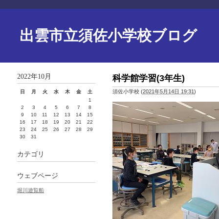
出雲市立須佐小学校ブログ
2022年10月
科学館学習(3年生)
須佐小学校
(
2021年5月14日 19:31
)
日
月
火
水
木
金
土
1
2
3
4
5
6
7
8
9
10
11
12
13
14
15
16
17
18
19
20
21
22
23
24
25
26
27
28
29
30
31
カテゴリ
ウェブページ
堀川遊覧船