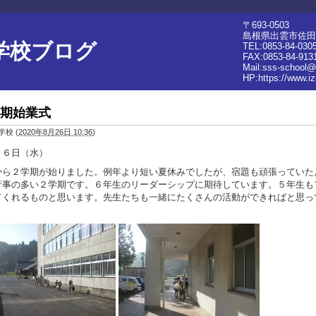
〒693-0503
島根県出雲市佐田町
学校ブログ
TEL:0853-84-030
FAX:0853-84-913
Mail:sss-school@
HP:
https://www.i
期始業式
学校
(
2020年8月26日 10:36
)
２６日（水）
から２学期が始りました。例年より短い夏休みでしたが、宿題も頑張っていた
行事の多い２学期です。６年生のリーダーシップに期待しています。５年生も
てくれるものと思います。先生たちも一緒にたくさんの活動ができればと思っ