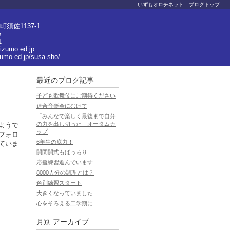
いずもオロチネット ブログトップ
須佐1137-1
5
1
izumo.ed.jp
zumo.ed.jp/susa-sho/
最近のブログ記事
子ども歌舞伎にご期待ください
連合音楽会にむけて
「みんなで楽しく最後まで自分
の力を出し切った」オータムカ
ようで
ップ
フォロ
6年生の底力！
ていま
開閉開式もばっちり
応援練習進んでいます
8000人分の調理とは？
色別練習スタート
大きくなっていました
心をそろえる二学期に
月別
アーカイブ