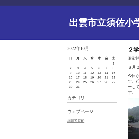
出雲市立須佐小
2022年10月
２学
須佐小
日
月
火
水
木
金
土
1
８月
2
3
4
5
6
7
8
9
10
11
12
13
14
15
今日
16
17
18
19
20
21
22
す。
23
24
25
26
27
28
29
ーし
30
31
す。
カテゴリ
ウェブページ
堀川遊覧船