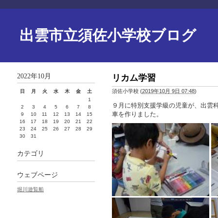
出雲市立須佐小学校ブログ
2022年10月
リカム学習
須佐小学校
(
2019年10月 9日 07:48
)
日
月
火
水
木
金
土
1
９月に特別支援学級の児童が、出雲
2
3
4
5
6
7
8
車を作りました。
9
10
11
12
13
14
15
16
17
18
19
20
21
22
23
24
25
26
27
28
29
30
31
カテゴリ
ウェブページ
堀川遊覧船