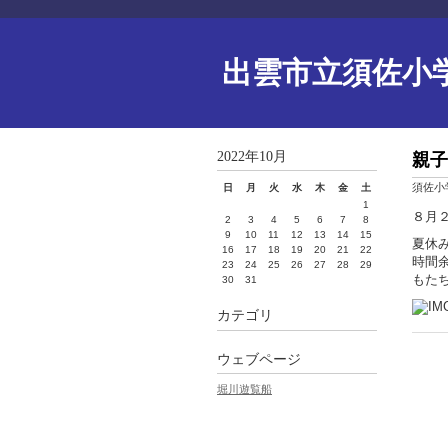
出雲市立須佐小
2022年10月
親子
須佐小
日
月
火
水
木
金
土
1
８月
2
3
4
5
6
7
8
9
10
11
12
13
14
15
夏休
16
17
18
19
20
21
22
時間
23
24
25
26
27
28
29
もた
30
31
カテゴリ
ウェブページ
堀川遊覧船