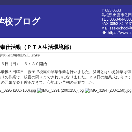
〒693-0503
島根県出雲市佐田町
学校ブログ
TEL:0853-84-030
FAX:0853-84-913
Mail:sss-school@
HP:
https://www.i
奉仕活動（ＰＴＡ生活環境部）
学校
(
2018年8月27日 08:48
)
２６日（日） ６：３０開始
み最後の日曜日、親子で校庭の除草作業を行いました。猛暑とはいえ雑草は強
余りの作業で、校庭の隅々まできれいになりました。２９日の始業式に向けて
ちの元気な姿も確認できて、心地よい早朝の活動でした。