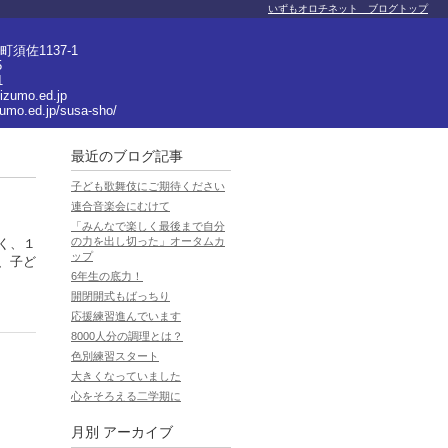
いずもオロチネット ブログトップ
須佐1137-1
5
1
izumo.ed.jp
zumo.ed.jp/susa-sho/
最近のブログ記事
子ども歌舞伎にご期待ください
連合音楽会にむけて
「みんなで楽しく最後まで自分
の力を出し切った」オータムカ
く、１
ップ
、子ど
6年生の底力！
開閉開式もばっちり
応援練習進んでいます
8000人分の調理とは？
色別練習スタート
大きくなっていました
心をそろえる二学期に
月別
アーカイブ