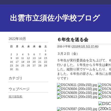
出雲市立須佐小学校ブログ
2022年10月
６年生を送る会
須佐小学校
(
2018年3月 5日 07:46
)
日
月
火
水
木
金
土
1
３月２日（金）
2
3
4
5
6
7
8
9
10
11
12
13
14
15
５年生が実行委員会を立ち上げて、
16
17
18
19
20
21
22
行いました。１年生から５年生は劇
23
24
25
26
27
28
29
した。縦割り班でゲームをしたり、
30
31
ました。６年生の皆さん、本当にお
カテゴリ
りです）
ウェブページ
堀川遊覧船