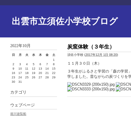
出雲市立須佐小学校ブログ
2022年10月
炭窯体験（３年生）
須佐小学校
(
2017年12月 1日 08:20
)
日
月
火
水
木
金
土
1
１１月３０日（木）
2
3
4
5
6
7
8
9
10
11
12
13
14
15
３年生がふるさと学習の「森の学習
16
17
18
19
20
21
22
学しました。昔ながらの炭づくりを
23
24
25
26
27
28
29
30
31
カテゴリ
ウェブページ
堀川遊覧船