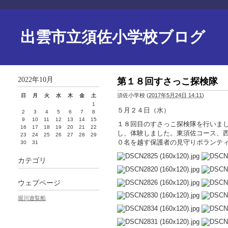
出雲市立須佐小学校ブログ
2022年10月
第１８回すさっこ探検隊
須佐小学校
(
2017年5月24日 14:11
)
日
月
火
水
木
金
土
1
５月２４日（水）
2
3
4
5
6
7
8
9
10
11
12
13
14
15
１８回目のすさっこ探検隊を行いま
16
17
18
19
20
21
22
し、体験しました。東須佐コース、
23
24
25
26
27
28
29
０名を越す保護者の見守りボランテ
30
31
カテゴリ
ウェブページ
堀川遊覧船