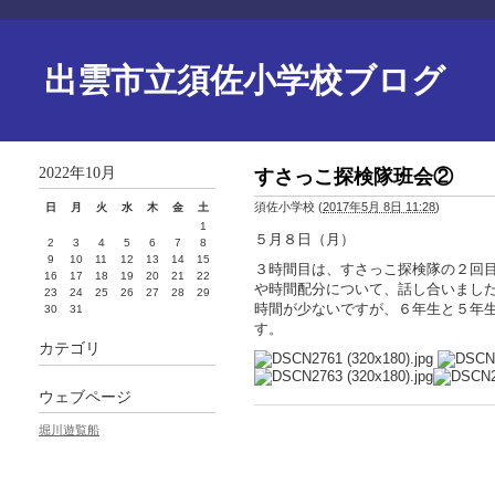
出雲市立須佐小学校ブログ
2022年10月
すさっこ探検隊班会②
須佐小学校
(
2017年5月 8日 11:28
)
日
月
火
水
木
金
土
1
５月８日（月）
2
3
4
5
6
7
8
9
10
11
12
13
14
15
３時間目は、すさっこ探検隊の２回
16
17
18
19
20
21
22
や時間配分について、話し合いまし
23
24
25
26
27
28
29
時間が少ないですが、６年生と５年
30
31
す。
カテゴリ
ウェブページ
堀川遊覧船