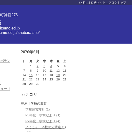
いずもオロチネット ブログトップ
町神庭273
1
6
izumo.ed.jp
zumo.ed.jp/shobara-sho/
2026年6月
縫ボラン
日
月
火
水
木
金
土
1
2
3
4
5
6
7
8
9
10
11
12
13
14
15
16
17
18
19
20
21
22
23
24
25
26
27
室
28
29
30
チューリ
カテゴリ
荘原小学校の教育
学校経営方針 (1)
R3年度 学校だより (1)
R2年度 学校だより (4)
ようこそ！本校の先輩達 (1)