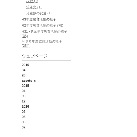
校歌 (1)
沿革史 (1)
児童数の変遷 (1)
R3年度教育活動の様子
R2年度教育活動の様子 (78)
H31・R元年度教育活動の様子
(38)
Ｈ３０年度教育活動の様子
(254)
ウェブページ
2015
04
26
assets_c
2015
04
09
12
2016
02
05
06
07