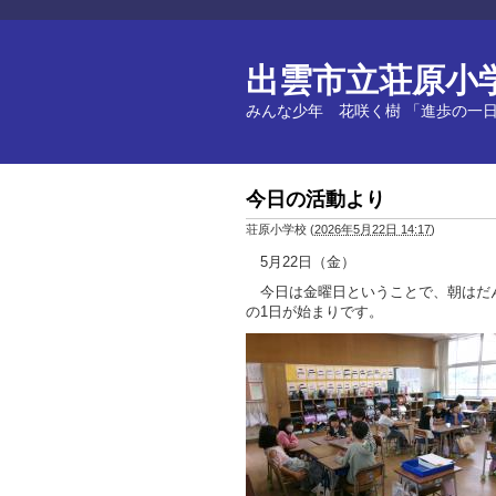
出雲市立荘原小
みんな少年 花咲く樹 「進歩の一
今日の活動より
荘原小学校
(
2026年5月22日 14:17
)
5月22日（金）
今日は金曜日ということで、朝はだ
の1日が始まりです。