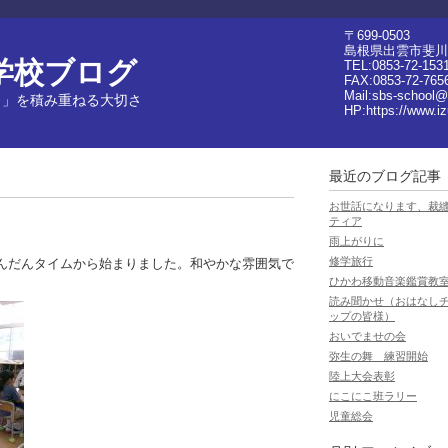
〒699-0503
島根県出雲市斐川
学校ブログ
TEL:0853-72-153
FAX:0853-72-765
Mail:sbs-school@
日」を積み重ねる大切さ
HP:
https://www.i
最近のブログ記事
お世話になります、裁
ティア
雨上がりに
修学旅行
んだんタイムから始まりました。和やかな雰囲気で
ひかわ移動音楽鑑賞教
読み聞かせ（おはなし
ップの皆様）
おいでませの会
弥生の舞 練習開始
陸上大会表彰
にこにこ班ラリー
児童総会