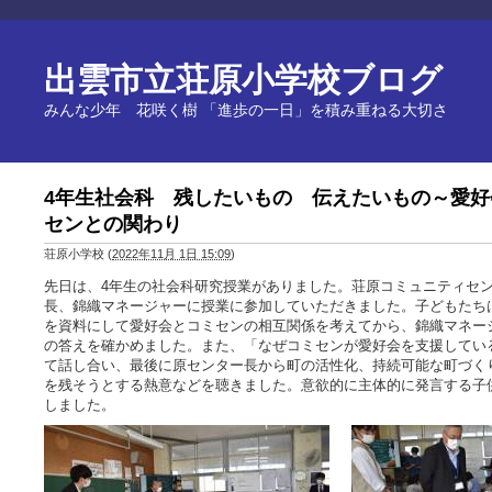
出雲市立荘原小学校ブログ
みんな少年 花咲く樹 「進歩の一日」を積み重ねる大切さ
4年生社会科 残したいもの 伝えたいもの～愛好
センとの関わり
荘原小学校
(
2022年11月 1日 15:09
)
先日は、4年生の社会科研究授業がありました。荘原コミュニティセ
長、錦織マネージャーに授業に参加していただきました。子どもたち
を資料にして愛好会とコミセンの相互関係を考えてから、錦織マネー
の答えを確かめました。また、「なぜコミセンが愛好会を支援してい
て話し合い、最後に原センター長から町の活性化、持続可能な町づく
を残そうとする熱意などを聴きました。意欲的に主体的に発言する子
しました。