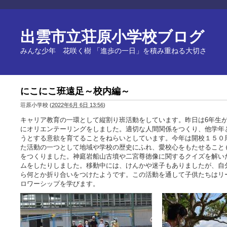
出雲市立荘原小学校ブログ
みんな少年 花咲く樹 「進歩の一日」を積み重ねる大切さ
にこにこ班遠足～校内編～
荘原小学校
(
2022年6月 6日 13:56
)
キャリア教育の一環として縦割り班活動をしています。昨日は6年生
にオリエンテーリングをしました。適切な人間関係をつくり、他学年
うとする意欲を育てることをねらいとしています。今年は開校１５０
た活動の一つとして地域や学校の歴史にふれ、愛校心をもたせること
をつくりました。神庭岩船山古墳や二宮尊徳像に関するクイズを解い
ムをしたりしました。移動中には、けんかや迷子もありましたが、自
ら何とか折り合いをつけたようです。この活動を通して子供たちはリ
ロワーシップを学びます。