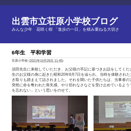
出雲市立荘原小学校ブログ
みんな少年 花咲く樹 「進歩の一日」を積み重ねる大切さ
6年生 平和学習
荘原小学校
(
2021年10月26日 11:45
)
須田先生に来校していただき、お父様の手記に基づきお話をしてくだ
生のお父様の身に起きた昭和20年8月7日を辿られ、当時を体験され
き取りも踏まえて話されました。それを聞いた子供たちは、当事者の
突然に命を奪われた喪失感、やり切れなさなどを受け止めているよう
を忘れない」という思いをのせて。