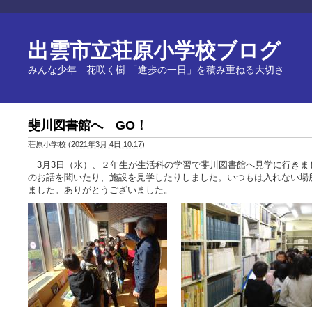
出雲市立荘原小学校ブログ
みんな少年 花咲く樹 「進歩の一日」を積み重ねる大切さ
斐川図書館へ GO！
荘原小学校
(
2021年3月 4日 10:17
)
3月3日（水）、２年生が生活科の学習で斐川図書館へ見学に行きま
のお話を聞いたり、施設を見学したりしました。いつもは入れない場
ました。ありがとうございました。