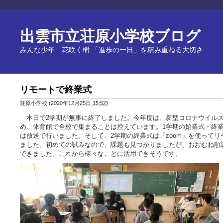
出雲市立荘原小学校ブログ
みんな少年 花咲く樹 「進歩の一日」を積み重ねる大切さ
リモートで終業式
荘原小学校
(
2020年12月25日 15:52
)
本日で2学期が無事に終了しました。今年度は、新型コロナウイル
め、体育館で全校で集まることは控えています。1学期の始業式・終業
は放送で行いました。そして、2学期の終業式は「zoom」を使って
ました。初めての試みなので、課題も見つかりましたが、おおむね順
できました。これから様々なことに活用できそうです。