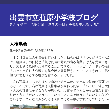
出雲市立荘原小学校ブログ
みんな少年 花咲く樹 「進歩の一日」を積み重ねる大切さ
人権集会
荘原小学校
(
2019年12月20日 11:23
)
１２月３日に人権集会を行いました。ねらいは『「つながりじゃん
で、縦割り班の仲間と「負けた時に元気の出る言葉」は人を元気にさ
り、大切さに気付いたりすることができる。「ハッピーカード」の活
「ハッピー返し大作戦」を集会後２週間行うことで、人をうれしい気
極的に使おうとする態度を育てる。』でした。
左の写真は、じゃんけんで負けたチームが、チームで決めた言葉で
るところです。右の写真は人権集会が終わった後、「ハッピー返し大
木の葉の部分に子どもたちが周りの人に言ってうれしかった言葉を書
りがとう」「だいじょうぶ」「いっしょにあそぼう」「いいよ」など
思います。こんな言葉がたくさん聞こえる荘原小学校にしていきたい