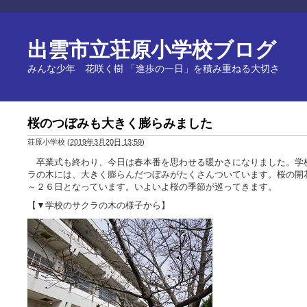
出雲市立荘原小学校ブログ
みんな少年 花咲く樹 「進歩の一日」を積み重ねる大切さ
桜のつぼみも大きく膨らみました
荘原小学校
(
2019年3月20日 13:59
)
卒業式も終わり、今日は春本番を思わせる暖かさになりました。学
ラの木には、大きく膨らんだつぼみがたくさんついています。桜の開
～２６日となっています。いよいよ桜の季節が巡ってきます。
【▼学校のサクラの木の様子から】