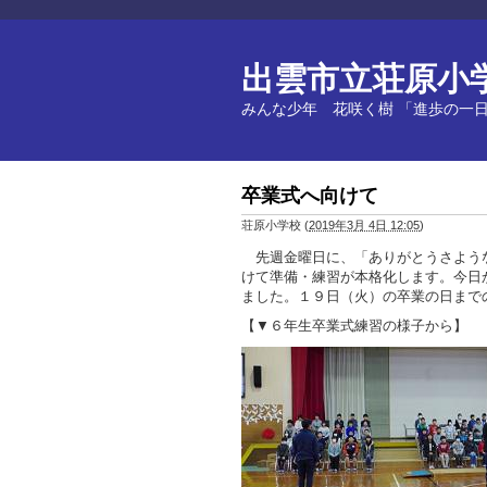
出雲市立荘原小
みんな少年 花咲く樹 「進歩の一
卒業式へ向けて
荘原小学校
(
2019年3月 4日 12:05
)
先週金曜日に、「ありがとうさよう
けて準備・練習が本格化します。今日
ました。１９日（火）の卒業の日まで
【▼６年生卒業式練習の様子から】