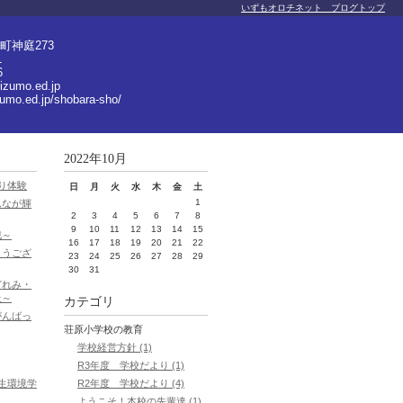
いずもオロチネット ブログトップ
町神庭273
1
6
izumo.ed.jp
zumo.ed.jp/shobara-sho/
2022年10月
り体験
日
月
火
水
木
金
土
1
んなが輝
2
3
4
5
6
7
8
9
10
11
12
13
14
15
戦～
16
17
18
19
20
21
22
とうござ
23
24
25
26
27
28
29
30
31
どれみ・
級～
カテゴリ
がんばっ
荘原小学校の教育
学校経営方針 (1)
R3年度 学校だより (1)
R2年度 学校だより (4)
生環境学
ようこそ！本校の先輩達 (1)