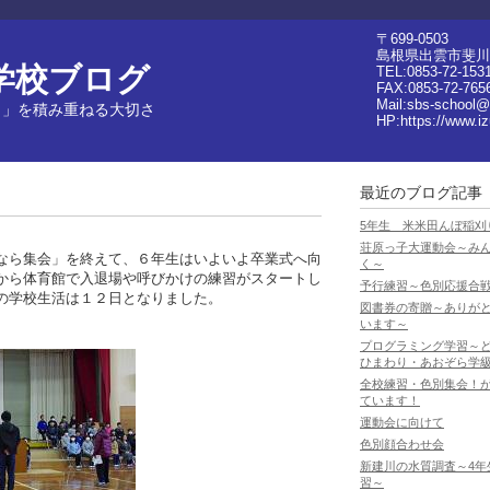
〒699-0503
島根県出雲市斐川
学校ブログ
TEL:0853-72-153
FAX:0853-72-765
Mail:sbs-school@
日」を積み重ねる大切さ
HP:
https://www.i
最近のブログ記事
5年生 米米田んぼ稲刈
荘原っ子大運動会～み
なら集会」を終えて、６年生はいよいよ卒業式へ向
く～
から体育館で入退場や呼びかけの練習がスタートし
予行練習～色別応援合
の学校生活は１２日となりました。
図書券の寄贈～ありが
います～
プログラミング学習～
ひまわり・あおぞら学
全校練習・色別集会！
ています！
運動会に向けて
色別顔合わせ会
新建川の水質調査～4年
習～