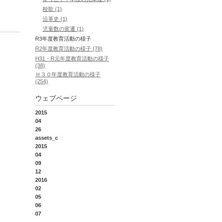
校歌 (1)
沿革史 (1)
児童数の変遷 (1)
R3年度教育活動の様子
R2年度教育活動の様子 (78)
H31・R元年度教育活動の様子
(38)
Ｈ３０年度教育活動の様子
(254)
ウェブページ
2015
04
26
assets_c
2015
04
09
12
2016
02
05
06
07