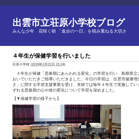
出雲市立荘原小学校ブログ
みんな少年 花咲く樹 「進歩の一日」を積み重ねる大切さ
４年生が保健学習を行いました
荘原小学校
(
2019年2月21日 15:24
)
４年生が保健「思春期にあらわれる変化」の学習を行い、島根県立
おいでいただきご指導いただきました。今日の学習は、出雲市健康増
さ」に関する学習支援事業を受け、本校では毎年４年生で実施してい
ずれる思春期の心や体の変化について学習を深めました。
【▼保健学習の様子から】